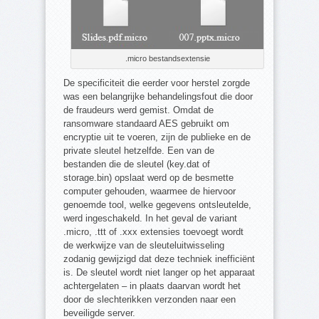
.micro bestandsextensie
De specificiteit die eerder voor herstel zorgde
was een belangrijke behandelingsfout die door
de fraudeurs werd gemist. Omdat de
ransomware standaard AES gebruikt om
encryptie uit te voeren, zijn de publieke en de
private sleutel hetzelfde. Een van de
bestanden die de sleutel (key.dat of
storage.bin) opslaat werd op de besmette
computer gehouden, waarmee de hiervoor
genoemde tool, welke gegevens ontsleutelde,
werd ingeschakeld. In het geval de variant
.micro, .ttt of .xxx extensies toevoegt wordt
de werkwijze van de sleuteluitwisseling
zodanig gewijzigd dat deze techniek inefficiënt
is. De sleutel wordt niet langer op het apparaat
achtergelaten – in plaats daarvan wordt het
door de slechterikken verzonden naar een
beveiligde server.