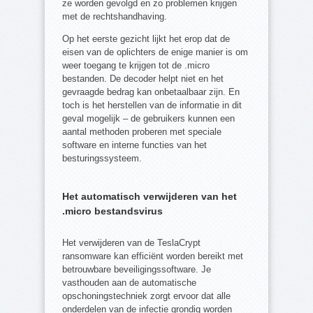
ze worden gevolgd en zo problemen krijgen
met de rechtshandhaving.
Op het eerste gezicht lijkt het erop dat de
eisen van de oplichters de enige manier is om
weer toegang te krijgen tot de .micro
bestanden. De decoder helpt niet en het
gevraagde bedrag kan onbetaalbaar zijn. En
toch is het herstellen van de informatie in dit
geval mogelijk – de gebruikers kunnen een
aantal methoden proberen met speciale
software en interne functies van het
besturingssysteem.
Het automatisch verwijderen van het
.micro bestandsvirus
Het verwijderen van de TeslaCrypt
ransomware kan efficiënt worden bereikt met
betrouwbare beveiligingssoftware. Je
vasthouden aan de automatische
opschoningstechniek zorgt ervoor dat alle
onderdelen van de infectie grondig worden