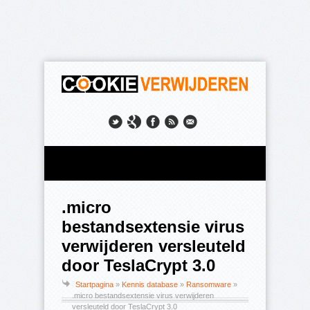
.micro
bestandsextensie virus
verwijderen versleuteld
door TeslaCrypt 3.0
Startpagina
»
Kennis database
»
Ransomware
»
.micro bestandsextensie virus verwijderen
versleuteld door TeslaCrypt 3.0