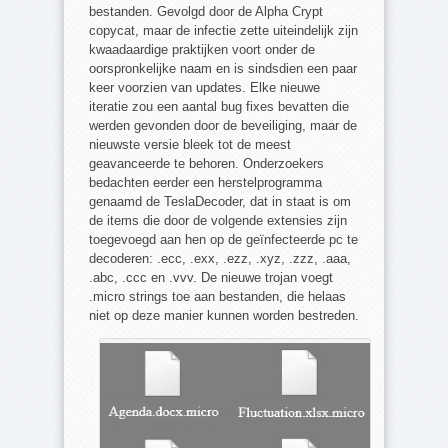
bestanden. Gevolgd door de Alpha Crypt
copycat, maar de infectie zette uiteindelijk zijn
kwaadaardige praktijken voort onder de
oorspronkelijke naam en is sindsdien een paar
keer voorzien van updates. Elke nieuwe
iteratie zou een aantal bug fixes bevatten die
werden gevonden door de beveiliging, maar de
nieuwste versie bleek tot de meest
geavanceerde te behoren. Onderzoekers
bedachten eerder een herstelprogramma
genaamd de TeslaDecoder, dat in staat is om
de items die door de volgende extensies zijn
toegevoegd aan hen op de geïnfecteerde pc te
decoderen: .ecc, .exx, .ezz, .xyz, .zzz, .aaa,
.abc, .ccc en .vvv. De nieuwe trojan voegt
.micro strings toe aan bestanden, die helaas
niet op deze manier kunnen worden bestreden.