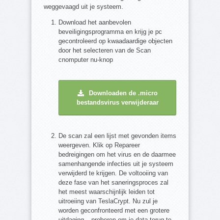
weggevaagd uit je systeem.
Download het aanbevolen
beveiligingsprogramma en krijg je pc
gecontroleerd op kwaadaardige objecten
door het selecteren van de Scan
cnomputer nu-knop
Downloaden de .micro
bestandsvirus verwijderaar
De scan zal een lijst met gevonden items
weergeven. Klik op Repareer
bedreigingen om het virus en de daarmee
samenhangende infecties uit je systeem
verwijderd te krijgen. De voltooiing van
deze fase van het saneringsproces zal
het meest waarschijnlijk leiden tot
uitroeiing van TeslaCrypt. Nu zul je
worden geconfronteerd met een grotere
uitdaging – proberen om je data terug te