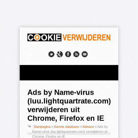
Ads by Name-virus
(luu.lightquartrate.com)
verwijderen uit
Chrome, Firefox en IE
Startpagina
»
Kennis database
»
Adware
»
Ads by
Name-virus (luu.lightquartrate.com) verwijderen uit
Chrome, Firefox en IE