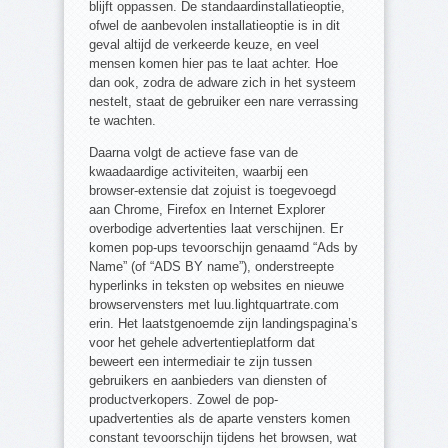
blijft oppassen. De standaardinstallatieoptie,
ofwel de aanbevolen installatieoptie is in dit
geval altijd de verkeerde keuze, en veel
mensen komen hier pas te laat achter. Hoe
dan ook, zodra de adware zich in het systeem
nestelt, staat de gebruiker een nare verrassing
te wachten.
Daarna volgt de actieve fase van de
kwaadaardige activiteiten, waarbij een
browser-extensie dat zojuist is toegevoegd
aan Chrome, Firefox en Internet Explorer
overbodige advertenties laat verschijnen. Er
komen pop-ups tevoorschijn genaamd “Ads by
Name” (of “ADS BY name”), onderstreepte
hyperlinks in teksten op websites en nieuwe
browservensters met luu.lightquartrate.com
erin. Het laatstgenoemde zijn landingspagina’s
voor het gehele advertentieplatform dat
beweert een intermediair te zijn tussen
gebruikers en aanbieders van diensten of
productverkopers. Zowel de pop-
upadvertenties als de aparte vensters komen
constant tevoorschijn tijdens het browsen, wat