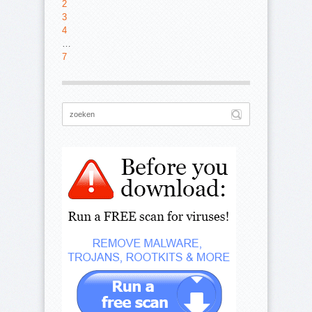
2
3
4
…
7