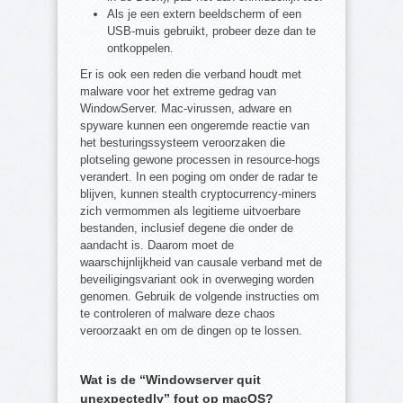
Als je een extern beeldscherm of een
USB-muis gebruikt, probeer deze dan te
ontkoppelen.
Er is ook een reden die verband houdt met
malware voor het extreme gedrag van
WindowServer. Mac-virussen, adware en
spyware kunnen een ongeremde reactie van
het besturingssysteem veroorzaken die
plotseling gewone processen in resource-hogs
verandert. In een poging om onder de radar te
blijven, kunnen stealth cryptocurrency-miners
zich vermommen als legitieme uitvoerbare
bestanden, inclusief degene die onder de
aandacht is. Daarom moet de
waarschijnlijkheid van causale verband met de
beveiligingsvariant ook in overweging worden
genomen. Gebruik de volgende instructies om
te controleren of malware deze chaos
veroorzaakt en om de dingen op te lossen.
Wat is de “Windowserver quit
unexpectedly” fout op macOS?