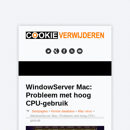
WindowServer Mac:
Probleem met hoog
CPU-gebruik
Startpagina
»
Kennis database
»
Mac virus
»
WindowServer Mac: Probleem met hoog CPU-
gebruik