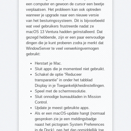
een computer en gewoon de cursor een beetje
verplaatsen. Het probleem kan ook optreden
wanneer je upgrade naar een nieuwe versie
van het besturingssysteem. Dit is bijvoorbeeld
wat veel gebruikers frustreerde nadat ze
macOS 13 Ventura hadden geïnstalleerd. Dat
gezegd hebbende, zijn er een paar eenvoudige
dingen die je kunt proberen zodra je merkt dat
WindowServer te veel verwerkingvermogen
gebruikt:
Herstart je Mac.
Sluit apps die je momenteel niet gebruikt.
Schakel de optie “Reduceer
transparantie” in onder het tabblad
Display in je Toegankelijkheidinstellingen.
Speel met de schermresolutie.
Sluit onnodige bureaubladen in Mission
Control.
Update je meest gebruikte apps.
Als er een macOS-update hangt (normaal
gesproken zie je een meldingsbadge
naast het pictogram System Preferences
in de Dock), pas het dan onmiddellijk toe.