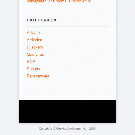
verwijderen uit Chrome, Firefox en IE
CATEGORIEËN
Adware
Artikelen
Hijackers
Mac virus
POP
Popups
Ransomware
Copyright © CookieVerwijderen.NL - 2014