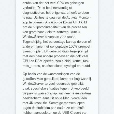
ontdekken dat het veel CPU en geheugen
verbruikt. Dit is heel eenvoudig te
diagnosticeren: het enige wat u hoeft te doen
is naar Utilities te gaan en de Activity Monitor-
app te openen. Als u op de kolom CPU klikt
om de hulpbronintensiteit van de processen
van groot naar klein te sorteren, kunt u
WindowServer bovenaan zien staan.
Tegenstrijdig, het percentage kan op de een of
andere manier het conceptuele 100% drempel
overschrijden. Dit gebeurd vaak tegelijkertijd
met een paar andere processen die ook veel
CPU en RAM opeten, zoals hidd, kernel_task,
mds_stores, nsurlsessiond, syslogd en trustd.
Op basis van de waarnemingen van de
getroffen Mac-gebruikers komt het bug waarbij
WindowServer te veel resources gebruikt,
vaak specifieke situaties tegen. Bijvoorbeeld,
de piek is waarschijnlijk wanneer je een extern
beeldscherm aansluit op je Mac, vooral één
met 4K-resolutie. Sommige mensen lopen
tegen dit probleem aan nadat ze een muis
hebben aangesloten op de USB-C-poort van