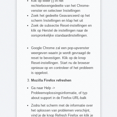
Klik op Meer (⁝) in het
rechterbovengedeelte van het Chrome-
venster en selecteer Instellingen
Zoek het gedeelte Geavanceerd op het
scherm Instellingen en klap het uit
Zoek de subsectie Reset-instellingen en
klik op Herstel de instellingen naar de
oorspronkelijke standaardinstellingen.
Google Chrome zal een pop-upvenster
weergeven waarin je wordt gevraagd de
reset te bevestigen. Klik op de knop
Reset-instellingen. Start nu de browser
opnieuw op en controleer of het probleem
is opgelost.
Mozilla Firefox refreshen
Ga naar Help ->
Probleemoplossingsinformatie, of typ
about:support in de Firefox-URL-balk
Zodra het scherm met de informatie over
het oplossen van problemen verschijnt,
vind je de knop Refresh Firefox en klik je