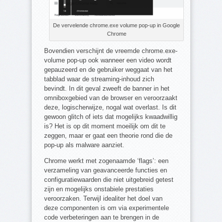
De vervelende chrome.exe volume pop-up in Google
Chrome
Bovendien verschijnt de vreemde chrome.exe-
volume pop-up ook wanneer een video wordt
gepauzeerd en de gebruiker weggaat van het
tabblad waar de streaming-inhoud zich
bevindt. In dit geval zweeft de banner in het
omniboxgebied van de browser en veroorzaakt
deze, logischerwijze, nogal wat overlast. Is dit
gewoon glitch of iets dat mogelijks kwaadwillig
is? Het is op dit moment moeilijk om dit te
zeggen, maar er gaat een theorie rond die de
pop-up als malware aanziet.
Chrome werkt met zogenaamde ‘flags’: een
verzameling van geavanceerde functies en
configuratiewaarden die niet uitgebreid getest
zijn en mogelijks onstabiele prestaties
veroorzaken. Terwijl idealiter het doel van
deze componenten is om via experimentele
code verbeteringen aan te brengen in de