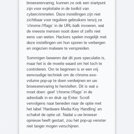
browserervaring, kunnen ze ook een startpunt
zijn voor exploitatie in de toolkit van
cybercriminelen. Deze instellingen zijn niet
zichtbaar voor reguliere gebruikers tenzij ze
‘chrome://flags’ in de URL-balk invoeren, wat
de meeste mensen nooit doen of zelfs niet
eens van weten. Hackers spelen mogelijk met
deze instellingen om hun sporen te verbergen
en ongezien malware te verspreiden.
Sommigen beweren dat dit pure speculatie is,
maar het is de moeite waard om het toch te
controleren. Om te beginnen is er een vrij
eenvoudige techniek om de chrome.exe-
volume pop-up te doen verdwijnen en uw
browserervaring te herstellen. Dit is wat u
moet doen: geef ‘chrome://flags’ in de
adresbalk in en druk op Enter. Scroll
vervolgens naar beneden naar de optie met
het label ‘Hardware Media Key Handling’ en
schakel de optie uit. Nadat u uw browser
opnieuw heeft gestart, zou het pop-up venster
niet langer mogen verschijnen.